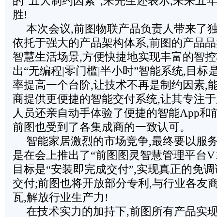
的“五大制约因素”,朱先生还表示,未来五
胜!
本次会议,前图物联产品负责人带来了独
依托于强大的产品架构体系,前图的产品品
智慧生活场景,方便快捷地实现丰富的智
出“无编程|零门槛|半小时”智能系统,目
率提高一个台阶,让技术不再是制约因素,
商提供更便捷的智能交付系统,让其专注于
人员还亲自动手体验了便捷的智能App和
前图也受到了各集成商的一致认可。
智能家居激烈的市场竞争,最终要以服
是在会上推出了“前图图灵智慧管理平台V1.
目标是“安装即完成交付”,实现真正的免调
交付;前图也将开放部分专利,与行业各友
瓦,解放行业生产力!
在技术实力的加持下,前图所有产品实