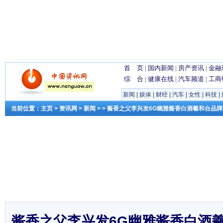
首 页
|
国内新闻
|
房产资讯
|
金融
综 合
|
健康在线
|
汽车频道
|
工商
新闻
|
娱体
|
财经
|
汽车
|
女性
|
科技
|
当前位置：
主页
>
资讯网
>
新闻
> > 酱香之父李兴发6G幽雅酱香白酒羲和台品
酱香之父李兴发6G幽雅酱香白酒