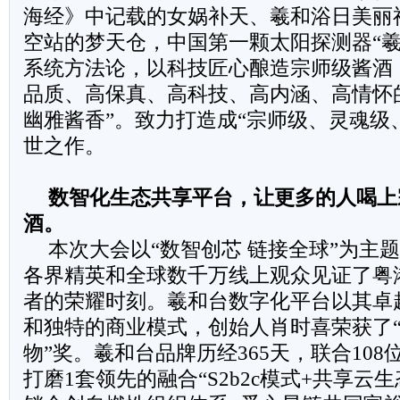
海经》中记载的女娲补天、羲和浴日美丽
空站的梦天仓，中国第一颗太阳探测器“羲
系统方法论，以科技匠心酿造宗师级酱酒
品质、高保真、高科技、高内涵、高情怀的
幽雅酱香”。致力打造成“宗师级、灵魂级
世之作。
数智化生态共享平台，让更多的人喝上
酒。
本次大会以“数智创芯 链接全球”为主题
各界精英和全球数千万线上观众见证了粤
者的荣耀时刻。羲和台数字化平台以其卓
和独特的商业模式，创始人肖时喜荣获了
物”奖。羲和台品牌历经365天，联合10
打磨1套领先的融合“S2b2c模式+共享云