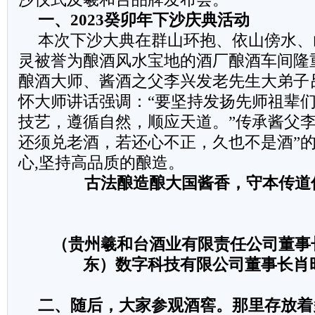
一、2023癸卯年下沙庆典活动
本次下沙大典在群山环抱、依山傍水、
灵被誉为酿酒风水宝地的酒厂酿酒车间隆
酿酒大师、酱酒之父李兴发老先生大弟子
怀大师讲话强调：“要坚持发扬先师祖辈
技艺，遵循自然，顺应天道。”传承酱父李
还须兑老酒，若还心不正，久也不是酒”
心,坚持高品质的酿造。
古法酿造酿大国酱香，守本传道
（贵州羲和台酒业有限责任公司董事
东）数字科技有限公司董事长肖
二、随后，大家参观酒窖。那里存放着